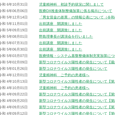
令和 6年10月31日
児童精神科 初診予約状況に関しまして
令和 6年06月06日
医療DX推進体制整備加算に係る掲示について
令和 5年12月14日
「男女賃金の差異」の情報公表について（令和4
令和 5年11月01日
出前講座 開講致しました
令和 5年09月19日
出前講座 開講致しました
令和 5年08月01日
野島理事長が講演会を行いました
令和 5年07月31日
出前講座 開講致しました
令和 5年06月30日
出前講座 開講致しました
令和 5年03月07日
医療情報・システム基盤整備体制充実加算につ
令和 5年02月09日
新型コロナウイルス陽性者の発生について【最
令和 5年01月26日
新型コロナウイルス陽性者の発生について
令和 4年12月01日
児童精神科 ご予約の患者様へ
令和 4年10月13日
新型コロナウイルス陽性者の発生について【第
令和 4年10月01日
児童精神科 ご予約の患者様へ
令和 4年09月22日
新型コロナウイルス陽性者の発生について【第
令和 4年09月20日
新型コロナウイルス陽性者の発生について【第
令和 4年09月15日
新型コロナウイルス陽性者の発生について【第
令和 4年09月12日
新型コロナウイルス陽性者の発生について【第