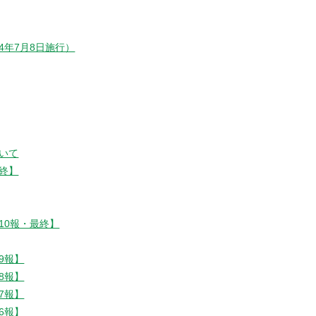
年7月8日施行）
いて
終】
10報・最終】
9報】
8報】
7報】
6報】