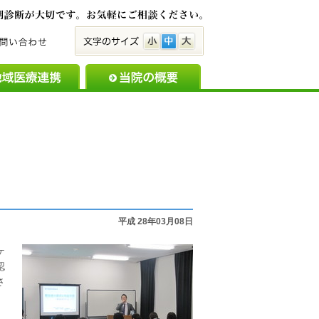
脳とこころの病気は早期
小
中
大
備のご案内
地域医療連携
当院の概要
お知らせ・新着
平成 28年03月08日
ケ
認
さ