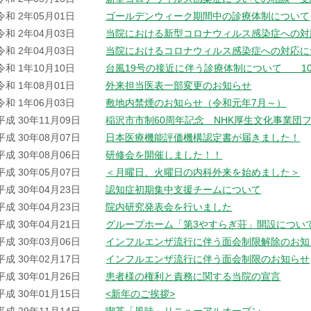
令和 2年05月01日
ゴールデンウィーク期間中の診療体制について
令和 2年04月03日
当院における新型コロナウィルス感染症への対
令和 2年04月03日
当院におけるコロナウィルス感染症への対応に
令和 1年10月10日
台風19号の接近に伴う診療体制について 10
令和 1年08月01日
外来担当医表一部変更のお知らせ
令和 1年06月03日
敷地内禁煙のお知らせ（令和元年7月～）
平成 30年11月09日
稲沢市市制60周年記念 NHK厚生文化事業団
平成 30年08月07日
日本医療機能評価機構認定書が届きました！
平成 30年08月06日
研修会を開催しました！！
平成 30年05月07日
＜月曜日、火曜日の内科外来を始めました＞
平成 30年04月23日
認知症初期集中支援チームについて
平成 30年04月23日
院内研究発表会を行いました
平成 30年04月21日
グループホーム「第3やすらぎ荘」開設につい
平成 30年03月06日
インフルエンザ流行に伴う面会制限解除のお知
平成 30年02月17日
インフルエンザ流行に伴う面会制限のお知らせ
平成 30年01月26日
患者様の権利と責務に関する当院の宣言
平成 30年01月15日
<新年のご挨拶>