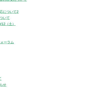
応について2
ついて
/12（土）
フォーラム
て
らせ