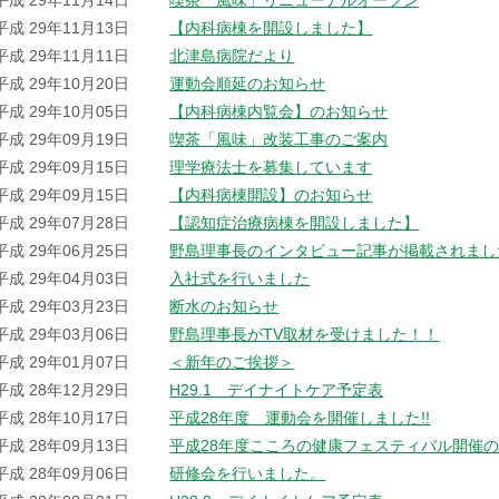
平成 29年11月14日
喫茶「風味」リニューアルオープン
平成 29年11月13日
【内科病棟を開設しました】
平成 29年11月11日
北津島病院だより
平成 29年10月20日
運動会順延のお知らせ
平成 29年10月05日
【内科病棟内覧会】のお知らせ
平成 29年09月19日
喫茶「風味」改装工事のご案内
平成 29年09月15日
理学療法士を募集しています
平成 29年09月15日
【内科病棟開設】のお知らせ
平成 29年07月28日
【認知症治療病棟を開設しました】
平成 29年06月25日
野島理事長のインタビュー記事が掲載されました
平成 29年04月03日
入社式を行いました
平成 29年03月23日
断水のお知らせ
平成 29年03月06日
野島理事長がTV取材を受けました！！
平成 29年01月07日
＜新年のご挨拶＞
平成 28年12月29日
H29.1 デイナイトケア予定表
平成 28年10月17日
平成28年度 運動会を開催しました!!
平成 28年09月13日
平成28年度こころの健康フェスティバル開催
平成 28年09月06日
研修会を行いました。