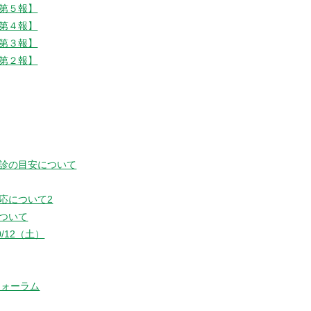
第５報】
第４報】
第３報】
第２報】
診の目安について
応について2
ついて
/12（土）
フォーラム