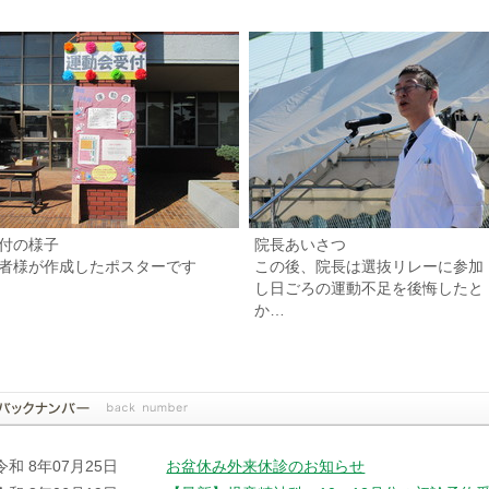
付の様子
院長あいさつ
者様が作成したポスターです
この後、院長は選抜リレーに参加
し日ごろの運動不足を後悔したと
か…
令和 8年07月25日
お盆休み外来休診のお知らせ