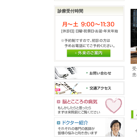
診療受付時間
外来のご案内
受
患