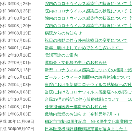
令和 3年08月26日
院内のコロナウイルス感染症の状況について【
令和 3年08月25日
院内のコロナウイルス感染症の状況について【
令和 3年08月24日
院内のコロナウイルス感染症の状況について【
令和 3年08月20日
院内のコロナウイルス感染症の状況について【
令和 3年08月19日
病院からのお知らせ
令和 3年07月05日
祝日の移動に伴う外来診療日の変更について
令和 3年01月04日
新年、明けましておめでとうございます。
令和 2年10月28日
電話再診のご案内
令和 2年09月01日
運動会・文化祭の中止のお知らせ
令和 2年05月13日
新型コロナウィルス感染症についての相談・受
令和 2年05月01日
ゴールデンウィーク期間中の診療体制について
令和 2年04月03日
当院における新型コロナウィルス感染症への対
令和 2年04月03日
当院におけるコロナウィルス感染症への対応に
令和 1年10月10日
台風19号の接近に伴う診療体制について 10
令和 1年08月01日
外来担当医表一部変更のお知らせ
令和 1年06月03日
敷地内禁煙のお知らせ（令和元年7月～）
平成 30年11月09日
稲沢市市制60周年記念 NHK厚生文化事業団
平成 30年08月07日
日本医療機能評価機構認定書が届きました！