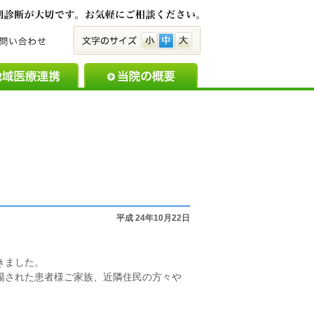
脳とこころの病気は早期
小
中
大
備のご案内
地域医療連携
当院の概要
お知らせ・新着
平成 24年10月22日
きました。
場された患者様ご家族、近隣住民の方々や