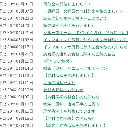
平成 30年08月06日
研修会を開催しました！！
平成 30年05月07日
＜月曜日、火曜日の内科外来を始めました＞
平成 30年04月23日
認知症初期集中支援チームについて
平成 30年04月23日
院内研究発表会を行いました
平成 30年04月21日
グループホーム「第3やすらぎ荘」開設につい
平成 30年03月06日
インフルエンザ流行に伴う面会制限解除のお知
平成 30年02月17日
インフルエンザ流行に伴う面会制限のお知らせ
平成 30年01月26日
患者様の権利と責務に関する当院の宣言
平成 30年01月15日
<新年のご挨拶>
平成 29年11月14日
喫茶「風味」リニューアルオープン
平成 29年11月13日
【内科病棟を開設しました】
平成 29年11月11日
北津島病院だより
平成 29年10月20日
運動会順延のお知らせ
平成 29年10月05日
【内科病棟内覧会】のお知らせ
平成 29年09月19日
喫茶「風味」改装工事のご案内
平成 29年09月15日
理学療法士を募集しています
平成 29年09月15日
【内科病棟開設】のお知らせ
平成 29年07月28日
【認知症治療病棟を開設しました】