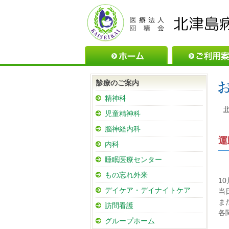
ホーム
診療のご案内
精神科
児童精神科
脳神経内科
運
内科
睡眠医療センター
もの忘れ外来
1
デイケア・デイナイトケア
当
ま
訪問看護
各
グループホーム