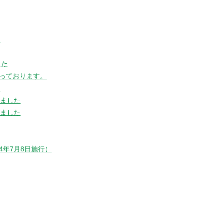
た
した
っております。
た
しました
しました
年7月8日施行）