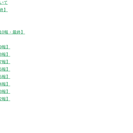
いて
終】
10報・最終】
9報】
8報】
7報】
6報】
5報】
4報】
3報】
2報】