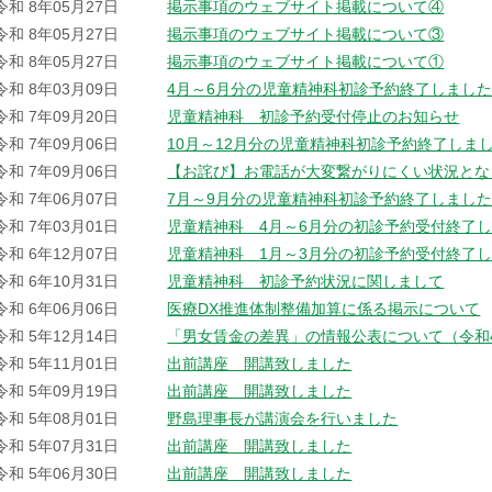
令和 8年05月27日
掲示事項のウェブサイト掲載について④
令和 8年05月27日
掲示事項のウェブサイト掲載について③
令和 8年05月27日
掲示事項のウェブサイト掲載について①
令和 8年03月09日
4月～6月分の児童精神科初診予約終了しまし
令和 7年09月20日
児童精神科 初診予約受付停止のお知らせ
令和 7年09月06日
10月～12月分の児童精神科初診予約終了しま
令和 7年09月06日
【お詫び】お電話が大変繋がりにくい状況とな
令和 7年06月07日
7月～9月分の児童精神科初診予約終了しまし
令和 7年03月01日
児童精神科 4月～6月分の初診予約受付終了
令和 6年12月07日
児童精神科 1月～3月分の初診予約受付終了
令和 6年10月31日
児童精神科 初診予約状況に関しまして
令和 6年06月06日
医療DX推進体制整備加算に係る掲示について
令和 5年12月14日
「男女賃金の差異」の情報公表について（令和4
令和 5年11月01日
出前講座 開講致しました
令和 5年09月19日
出前講座 開講致しました
令和 5年08月01日
野島理事長が講演会を行いました
令和 5年07月31日
出前講座 開講致しました
令和 5年06月30日
出前講座 開講致しました