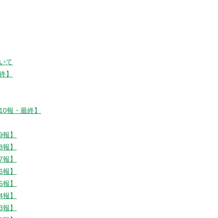
いて
終】
10報・最終】
9報】
8報】
7報】
6報】
5報】
4報】
3報】