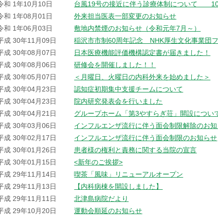
令和 1年10月10日
台風19号の接近に伴う診療体制について 10
令和 1年08月01日
外来担当医表一部変更のお知らせ
令和 1年06月03日
敷地内禁煙のお知らせ（令和元年7月～）
平成 30年11月09日
稲沢市市制60周年記念 NHK厚生文化事業団
平成 30年08月07日
日本医療機能評価機構認定書が届きました！
平成 30年08月06日
研修会を開催しました！！
平成 30年05月07日
＜月曜日、火曜日の内科外来を始めました＞
平成 30年04月23日
認知症初期集中支援チームについて
平成 30年04月23日
院内研究発表会を行いました
平成 30年04月21日
グループホーム「第3やすらぎ荘」開設につい
平成 30年03月06日
インフルエンザ流行に伴う面会制限解除のお知
平成 30年02月17日
インフルエンザ流行に伴う面会制限のお知らせ
平成 30年01月26日
患者様の権利と責務に関する当院の宣言
平成 30年01月15日
<新年のご挨拶>
平成 29年11月14日
喫茶「風味」リニューアルオープン
平成 29年11月13日
【内科病棟を開設しました】
平成 29年11月11日
北津島病院だより
平成 29年10月20日
運動会順延のお知らせ