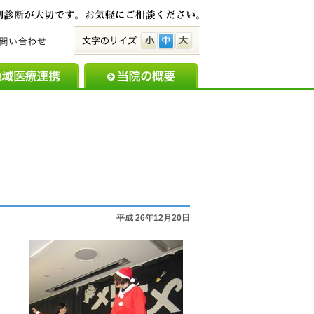
脳とこころの病気は早期
小
中
大
備のご案内
地域医療連携
当院の概要
お知らせ・新着
平成 26年12月20日
。