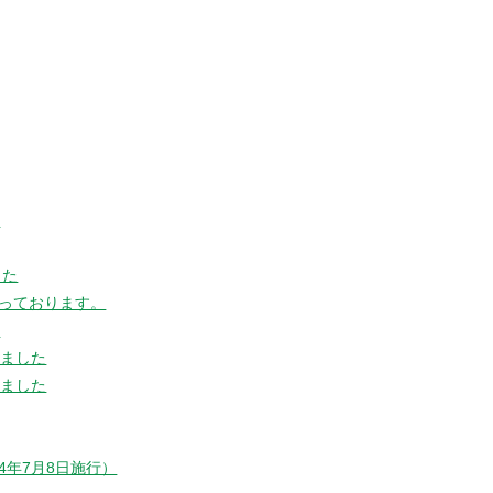
た
した
っております。
た
しました
しました
年7月8日施行）