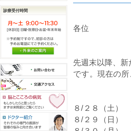
診療受付時間
各位
外来のご案内
先週末以降、新
です。現在の所
８/２８（土）
８/２９（日）