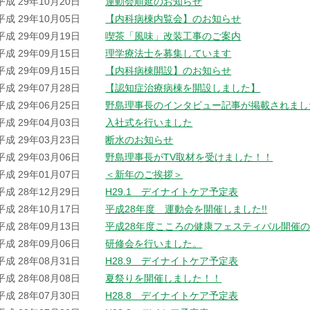
平成 29年10月20日
運動会順延のお知らせ
平成 29年10月05日
【内科病棟内覧会】のお知らせ
平成 29年09月19日
喫茶「風味」改装工事のご案内
平成 29年09月15日
理学療法士を募集しています
平成 29年09月15日
【内科病棟開設】のお知らせ
平成 29年07月28日
【認知症治療病棟を開設しました】
平成 29年06月25日
野島理事長のインタビュー記事が掲載されました
平成 29年04月03日
入社式を行いました
平成 29年03月23日
断水のお知らせ
平成 29年03月06日
野島理事長がTV取材を受けました！！
平成 29年01月07日
＜新年のご挨拶＞
平成 28年12月29日
H29.1 デイナイトケア予定表
平成 28年10月17日
平成28年度 運動会を開催しました!!
平成 28年09月13日
平成28年度こころの健康フェスティバル開催
平成 28年09月06日
研修会を行いました。
平成 28年08月31日
H28.9 デイナイトケア予定表
平成 28年08月08日
夏祭りを開催しました！！
平成 28年07月30日
H28.8 デイナイトケア予定表