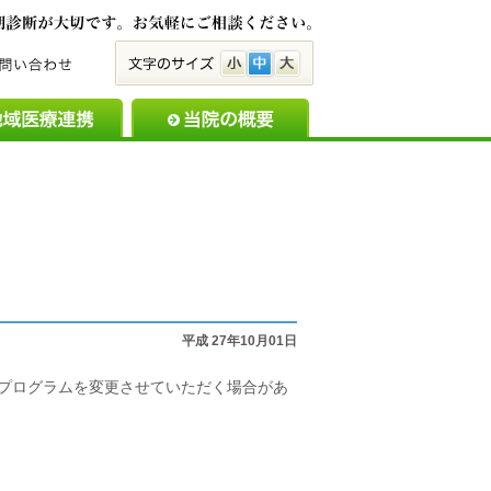
脳とこころの病気は早期
小
中
大
備のご案内
地域医療連携
当院の概要
お知らせ・新着
平成 27年10月01日
※プログラムを変更させていただく場合があ