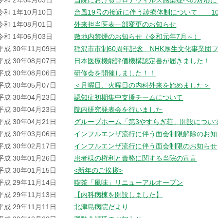
令和 2年04月03日
当院におけるコロナウィルス感染症への対応に
令和 1年10月10日
台風19号の接近に伴う診療体制について 10
令和 1年08月01日
外来担当医表一部変更のお知らせ
令和 1年06月03日
敷地内禁煙のお知らせ（令和元年7月～）
平成 30年11月09日
稲沢市市制60周年記念 NHK厚生文化事業団
平成 30年08月07日
日本医療機能評価機構認定書が届きました！
平成 30年08月06日
研修会を開催しました！！
平成 30年05月07日
＜月曜日、火曜日の内科外来を始めました＞
平成 30年04月23日
認知症初期集中支援チームについて
平成 30年04月23日
院内研究発表会を行いました
平成 30年04月21日
グループホーム「第3やすらぎ荘」開設につい
平成 30年03月06日
インフルエンザ流行に伴う面会制限解除のお知
平成 30年02月17日
インフルエンザ流行に伴う面会制限のお知らせ
平成 30年01月26日
患者様の権利と責務に関する当院の宣言
平成 30年01月15日
<新年のご挨拶>
平成 29年11月14日
喫茶「風味」リニューアルオープン
平成 29年11月13日
【内科病棟を開設しました】
平成 29年11月11日
北津島病院だより