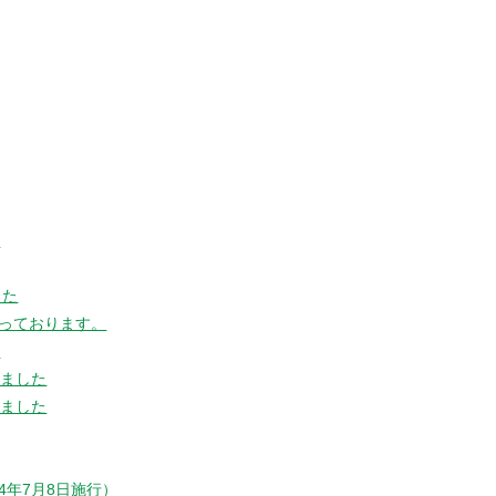
た
した
っております。
た
しました
しました
年7月8日施行）