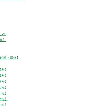
いて
終】
10報・最終】
9報】
8報】
7報】
6報】
5報】
4報】
3報】